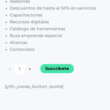
Asesorías
Descuentos de hasta el 50% en servicios
Capacitaciones
Recursos digitales
Catálogo de herramientas
Ruta emprende especial
Alianzas
Contenidos
Suscripción
Suscríbete
-
+
PRO
Semestral
[yith_ywraq_button_quote]
cantidad